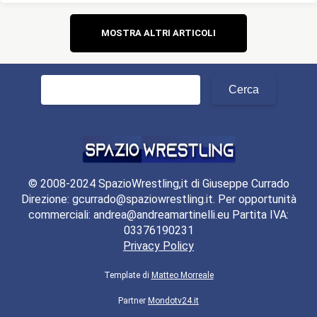
Navigazione
MOSTRA ALTRI ARTICOLI
articoli
Ricerca
per:
© 2008-2024 SpazioWrestling,it di Giuseppe Currado
Direzione: gcurrado@spaziowrestling.it. Per opportunità
commerciali: andrea@andreamartinelli.eu Partita IVA:
03376190231
Privacy Policy
Template di
Matteo Morreale
Partner
Mondotv24.it