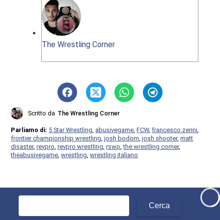
The Wrestling Corner
Scritto da
The Wrestling Corner
Parliamo di:
5 Star Wrestling
,
abusivegame
,
FCW
,
francesco zerini
,
frontier championship wrestling
,
josh bodom
,
josh shooter
,
matt
disaster
,
revpro
,
revpro wrestling
,
rswp
,
the wrestling corner
,
theabusivegame
,
wrestling
,
wrestling italiano
Ricerca
per: