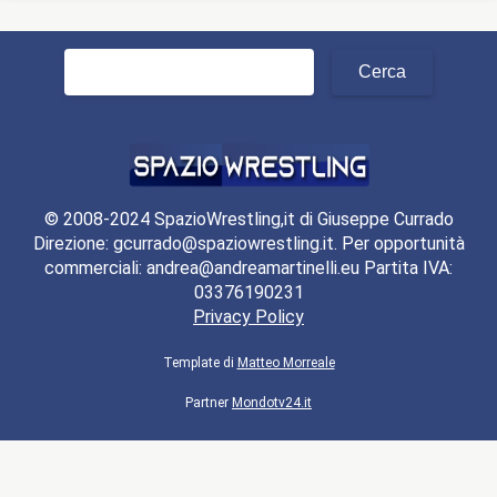
Ricerca
per:
© 2008-2024 SpazioWrestling,it di Giuseppe Currado
Direzione: gcurrado@spaziowrestling.it. Per opportunità
commerciali: andrea@andreamartinelli.eu Partita IVA:
03376190231
Privacy Policy
Template di
Matteo Morreale
Partner
Mondotv24.it