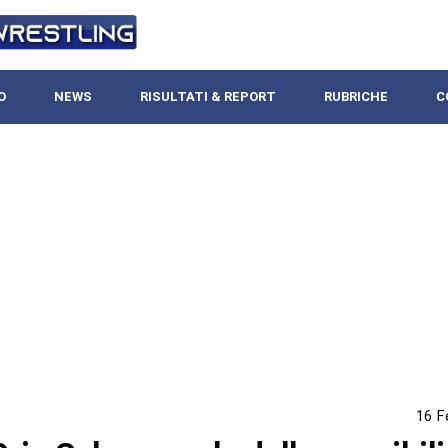
O
NEWS
RISULTATI & REPORT
RUBRICHE
C
16 F