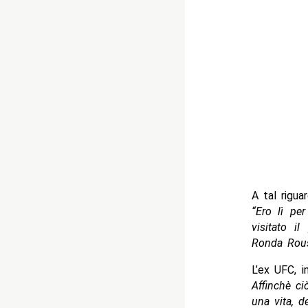
A tal rigua
“Ero lì pe
visitato 
Ronda Rous
L’ex UFC, 
Affinchè ci
una vita, d