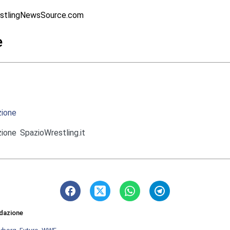
stlingNewsSource.com
e
ione
ione SpazioWrestling.it
dazione