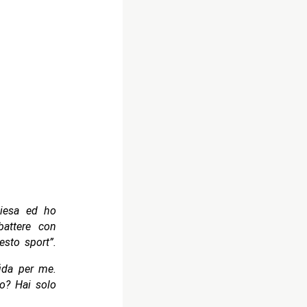
hiesa ed ho
attere con
sto sport”.
fida per me.
no? Hai solo