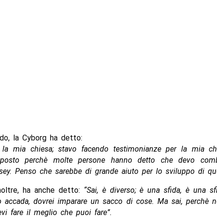
rdo, la Cyborg ha detto:
r la mia chiesa; stavo facendo testimonianze per la mia c
il posto perchè molte persone hanno detto che devo comb
ey. Penso che sarebbe di grande aiuto per lo sviluppo di que
inoltre, ha anche detto:
“Sai, è diverso; è una sfida, è una s
ò accada, dovrei imparare un sacco di cose. Ma sai, perchè 
evi fare il meglio che puoi fare”.