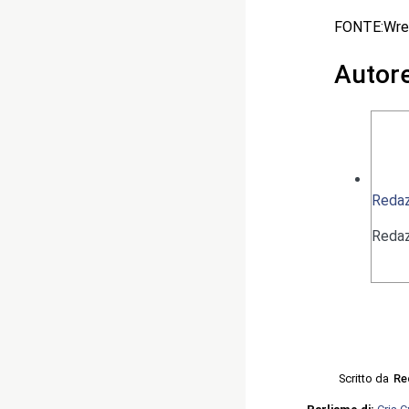
FONTE:Wre
Autor
Redaz
Redaz
Scritto da
Re