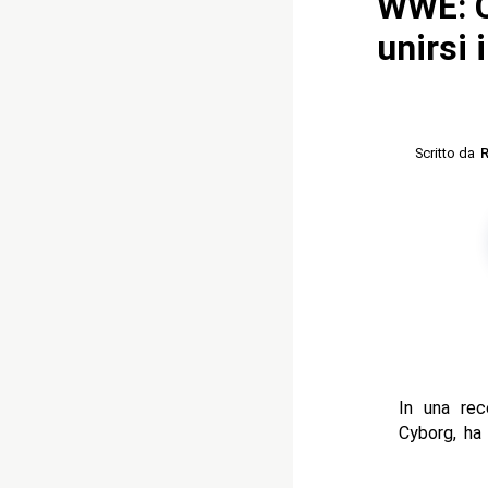
WWE: Cr
unirsi 
Scritto da
R
In una rec
Cyborg, ha 