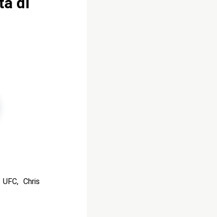
tà di
 UFC, Chris