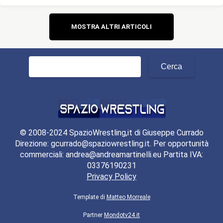
Navigazione
MOSTRA ALTRI ARTICOLI
articoli
Ricerca
per:
© 2008-2024 SpazioWrestling,it di Giuseppe Currado
Direzione: gcurrado@spaziowrestling.it. Per opportunità
commerciali: andrea@andreamartinelli.eu Partita IVA:
03376190231
Privacy Policy
Template di
Matteo Morreale
Partner
Mondotv24.it