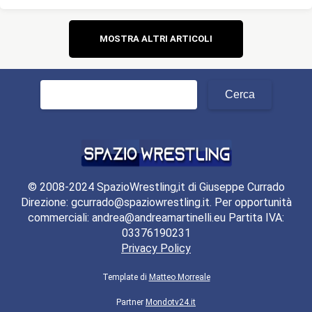
Navigazione
MOSTRA ALTRI ARTICOLI
articoli
Ricerca
per:
© 2008-2024 SpazioWrestling,it di Giuseppe Currado
Direzione: gcurrado@spaziowrestling.it. Per opportunità
commerciali: andrea@andreamartinelli.eu Partita IVA:
03376190231
Privacy Policy
Template di
Matteo Morreale
Partner
Mondotv24.it