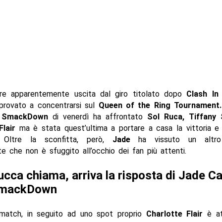
e apparentemente uscita dal giro titolato dopo
Clash In 
rovato a concentrarsi sul
Queen of the Ring Tournament.
i
SmackDown
di venerdì ha affrontato
Sol Ruca, Tiffany 
Flair
ma è stata quest’ultima a portare a casa la vittoria e 
e. Oltre la sconfitta, però,
Jade
ha vissuto un altr
e che non è sfuggito all’occhio dei fan più attenti.
ucca chiama, arriva la risposta di Jade Car
SmackDown
 match, in seguito ad uno spot proprio
Charlotte Flair
è at