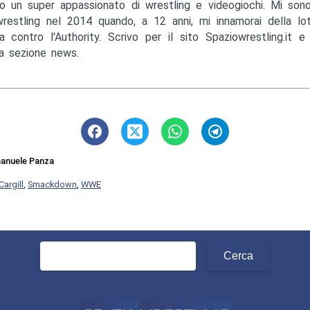
o un super appassionato di wrestling e videogiochi. Mi sono
wrestling nel 2014 quando, a 12 anni, mi innamorai della lo
a contro l'Authority. Scrivo per il sito Spaziowrestling.it 
la sezione news.
anuele Panza
argill
,
Smackdown
,
WWE
Ricerca
per: