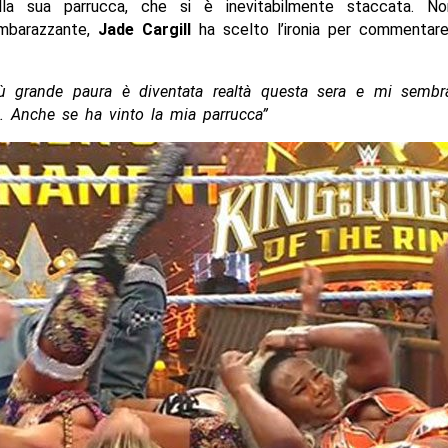
lla sua parrucca, che si è inevitabilmente staccata. No
mbarazzante,
Jade Cargill
ha scelto l’ironia per commentare
ù grande paura è diventata realtà questa sera e mi sembr
. Anche se ha vinto la mia parrucca”