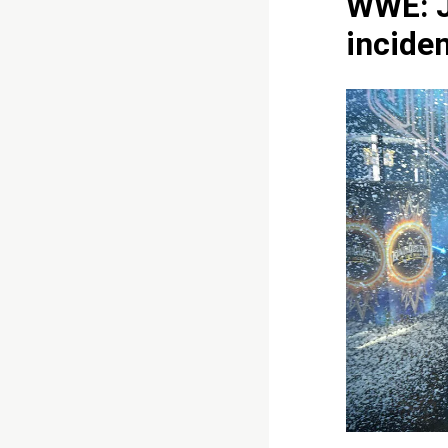
WWE: Ja
incide