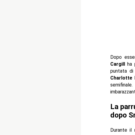
Dopo esser
Cargill
ha p
puntata d
Charlotte 
semifinal
imbarazzant
La parr
dopo 
Durante il