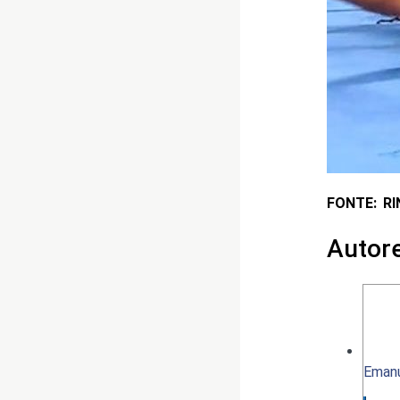
FONTE: R
Autor
Emanu