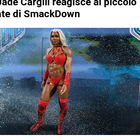
de Cargill reagisce al piccolo
nte di SmackDown