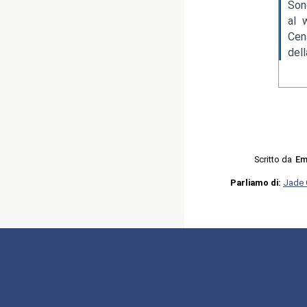
Son
al 
Cen
del
Scritto da
Em
Parliamo di:
Jade C