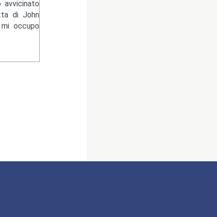
 avvicinato
tta di John
e mi occupo