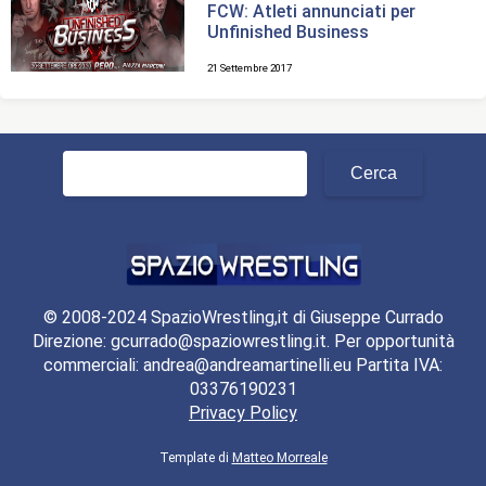
FCW: Atleti annunciati per
Unfinished Business
21 Settembre 2017
Ricerca
per:
© 2008-2024 SpazioWrestling,it di Giuseppe Currado
Direzione: gcurrado@spaziowrestling.it. Per opportunità
commerciali: andrea@andreamartinelli.eu Partita IVA:
03376190231
Privacy Policy
Template di
Matteo Morreale