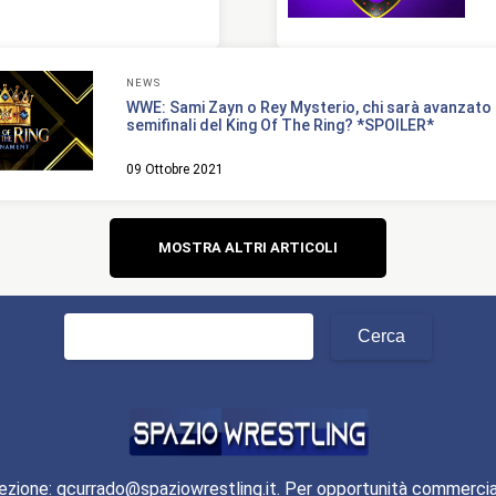
NEWS
WWE: Sami Zayn o Rey Mysterio, chi sarà avanzato 
semifinali del King Of The Ring? *SPOILER*
09 Ottobre 2021
Navigazione
MOSTRA ALTRI ARTICOLI
articoli
Ricerca
per:
ezione: gcurrado@spaziowrestling.it. Per opportunità commercia