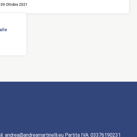
09 Ottobre 2021
alle
li: andrea@andreamartinelli.eu Partita IVA: 03376190231