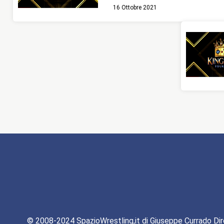
16 Ottobre 2021
© 2008-2024 SpazioWrestling,it di Giuseppe Currado Dir