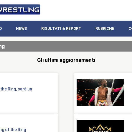
O
NEWS
RISULTATI & REPORT
RUBRICHE
C
ng
Gli ultimi aggiornamenti
 the Ring, sarà un
ng of the Ring