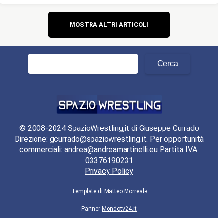
Navigazione
MOSTRA ALTRI ARTICOLI
articoli
Ricerca
per:
© 2008-2024 SpazioWrestling,it di Giuseppe Currado
Direzione: gcurrado@spaziowrestling.it. Per opportunità
commerciali: andrea@andreamartinelli.eu Partita IVA:
03376190231
Privacy Policy
Template di
Matteo Morreale
Partner
Mondotv24.it