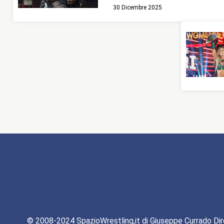
30 Dicembre 2025
© 2008-2024 SpazioWrestling,it di Giuseppe Currado Dir