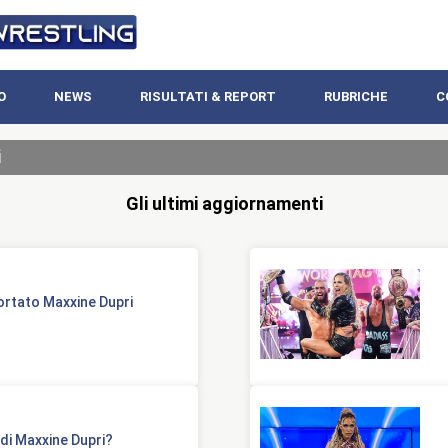
O
NEWS
RISULTATI & REPORT
RUBRICHE
C
i
Gli ultimi aggiornamenti
ortato Maxxine Dupri
di Maxxine Dupri?