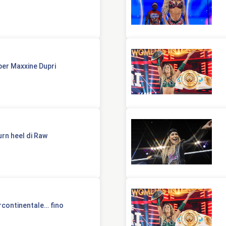
er Maxxine Dupri
urn heel di Raw
ercontinentale… fino