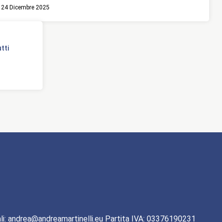
24 Dicembre 2025
tti
li: andrea@andreamartinelli.eu Partita IVA: 03376190231