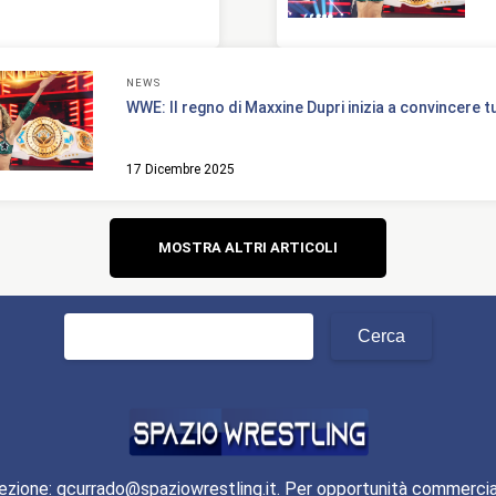
NEWS
WWE: Il regno di Maxxine Dupri inizia a convincere tu
17 Dicembre 2025
Navigazione
MOSTRA ALTRI ARTICOLI
articoli
Ricerca
per:
ezione: gcurrado@spaziowrestling.it. Per opportunità commercia