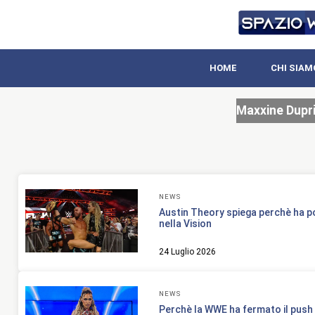
HOME
CHI SIAM
Maxxine Dupr
NEWS
Austin Theory spiega perchè ha p
nella Vision
24 Luglio 2026
NEWS
Perchè la WWE ha fermato il push 