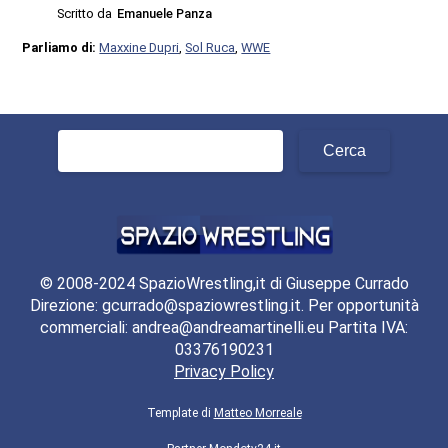
Scritto da
Emanuele Panza
Parliamo di:
Maxxine Dupri
,
Sol Ruca
,
WWE
Ricerca
per:
© 2008-2024 SpazioWrestling,it di Giuseppe Currado
Direzione: gcurrado@spaziowrestling.it. Per opportunità
commerciali: andrea@andreamartinelli.eu Partita IVA:
03376190231
Privacy Policy
Template di
Matteo Morreale