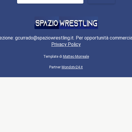
per:
ezione: gcurrado@spaziowrestling.it. Per opportunità commercia
Privacy Policy
Template di
Matteo Morreale
Partner
Mondotv24.it