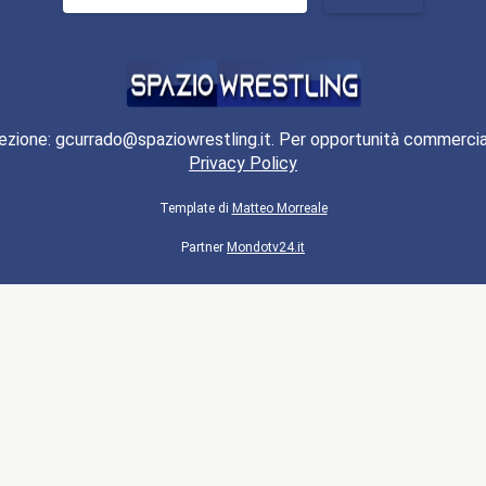
per:
ezione: gcurrado@spaziowrestling.it. Per opportunità commercia
Privacy Policy
Template di
Matteo Morreale
Partner
Mondotv24.it