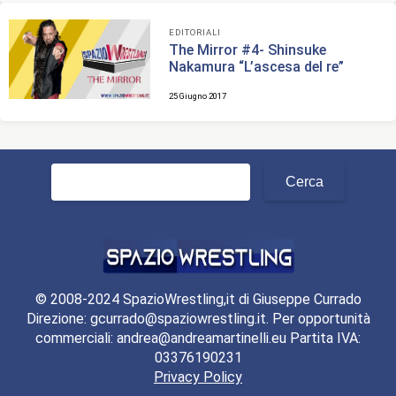
EDITORIALI
The Mirror #4- Shinsuke
Nakamura “L’ascesa del re”
25 Giugno 2017
Ricerca
per:
© 2008-2024 SpazioWrestling,it di Giuseppe Currado
Direzione: gcurrado@spaziowrestling.it. Per opportunità
commerciali: andrea@andreamartinelli.eu Partita IVA:
03376190231
Privacy Policy