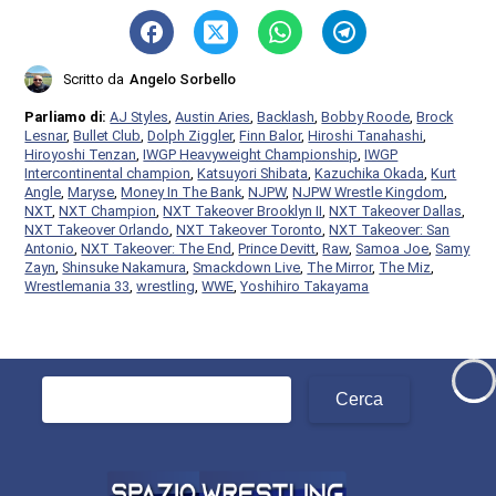
Scritto da
Angelo Sorbello
Parliamo di:
AJ Styles
,
Austin Aries
,
Backlash
,
Bobby Roode
,
Brock
Lesnar
,
Bullet Club
,
Dolph Ziggler
,
Finn Balor
,
Hiroshi Tanahashi
,
Hiroyoshi Tenzan
,
IWGP Heavyweight Championship
,
IWGP
Intercontinental champion
,
Katsuyori Shibata
,
Kazuchika Okada
,
Kurt
Angle
,
Maryse
,
Money In The Bank
,
NJPW
,
NJPW Wrestle Kingdom
,
NXT
,
NXT Champion
,
NXT Takeover Brooklyn II
,
NXT Takeover Dallas
,
NXT Takeover Orlando
,
NXT Takeover Toronto
,
NXT Takeover: San
Antonio
,
NXT Takeover: The End
,
Prince Devitt
,
Raw
,
Samoa Joe
,
Samy
Zayn
,
Shinsuke Nakamura
,
Smackdown Live
,
The Mirror
,
The Miz
,
Wrestlemania 33
,
wrestling
,
WWE
,
Yoshihiro Takayama
Ricerca
per: