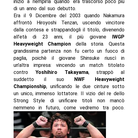
iniziò a riempirla quando era trascorso poco più
di un anno dal suo debutto.
Era il 9 Dicembre del 2003 quando Nakamura
affrontò Hiroyoshi Tenzan, uscendo vincitore
dalla contesa e strappandogli il titolo, divenendo
all’età di 23 anni, il più giovane
IWGP
Heavyweight Champion
della storia. Questa
grandissima partenza non fu certo un fuoco di
paglia, poichè il giovane Shinsuke riuscì in
un’altra impresa: vincendo un match titolato
contro
Yoshihiro Takayama
, strappò al
suddetto il suo
NWF Heavyweight
Championship
, unificando le due cinture sotto
un unico, immenso lottatore. Il vizio del re dello
Strong Style di unificare titoli non mancò
nemmeno in futuro, come vedremo tra poco.