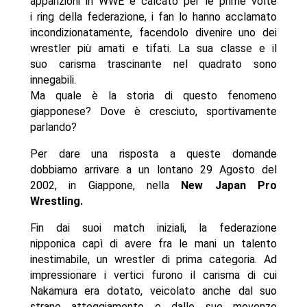
apparizioni in WWE e calcato per le prime volte
i ring della federazione, i fan lo hanno acclamato
incondizionatamente, facendolo divenire uno dei
wrestler più amati e tifati. La sua classe e il
suo carisma trascinante nel quadrato sono
innegabili.
Ma quale è la storia di questo fenomeno
giapponese? Dove è cresciuto, sportivamente
parlando?
Per dare una risposta a queste domande
dobbiamo arrivare a un lontano 29 Agosto del
2002, in Giappone, nella
New Japan Pro
Wrestling.
Fin dai suoi match iniziali, la federazione
nipponica capì di avere fra le mani un talento
inestimabile, un wrestler di prima categoria. Ad
impressionare i vertici furono il carisma di cui
Nakamura era dotato, veicolato anche dal suo
strano atteggiamento e dalle sue movenze