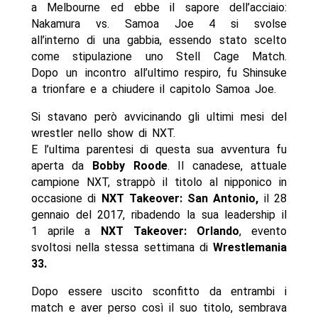
a Melbourne ed ebbe il sapore dell’acciaio:
Nakamura vs. Samoa Joe 4 si svolse
all’interno di una gabbia, essendo stato scelto
come stipulazione uno Stell Cage Match.
Dopo un incontro all’ultimo respiro, fu Shinsuke
a trionfare e a chiudere il capitolo Samoa Joe.
Si stavano però avvicinando gli ultimi mesi del
wrestler nello show di NXT.
E l’ultima parentesi di questa sua avventura fu
aperta da
Bobby Roode
. Il canadese, attuale
campione NXT, strappò il titolo al nipponico in
occasione di
NXT Takeover: San Antonio,
il 28
gennaio del 2017, ribadendo la sua leadership il
1 aprile a
NXT Takeover: Orlando
, evento
svoltosi nella stessa settimana di
Wrestlemania
33.
Dopo essere uscito sconfitto da entrambi i
match e aver perso così il suo titolo, sembrava