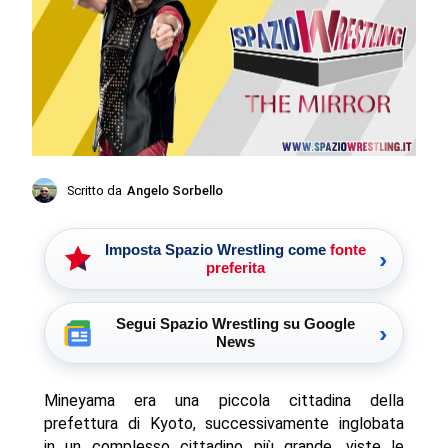
Scritto da
Angelo Sorbello
Imposta Spazio Wrestling come
fonte
›
preferita
Segui Spazio Wrestling su Google
›
News
Mineyama era una piccola cittadina della
prefettura di Kyoto, successivamente inglobata
in un complesso cittadino più grande, viste le