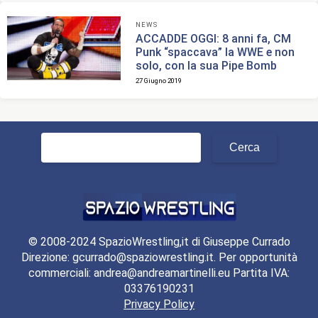
NEWS
ACCADDE OGGI: 8 anni fa, CM
Punk “spaccava” la WWE e non
solo, con la sua Pipe Bomb
27 Giugno 2019
Ricerca
per:
© 2008-2024 SpazioWrestling,it di Giuseppe Currado
Direzione: gcurrado@spaziowrestling.it. Per opportunità
commerciali: andrea@andreamartinelli.eu Partita IVA:
03376190231
Privacy Policy