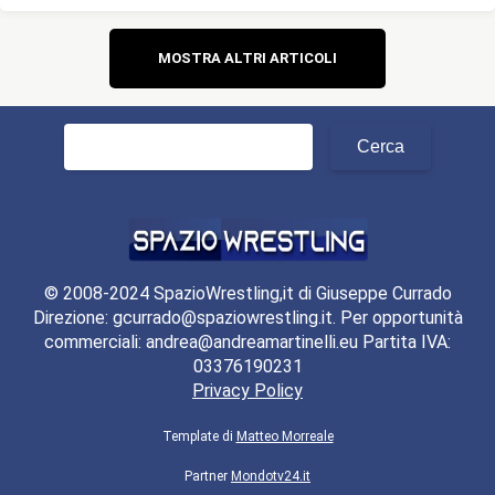
Navigazione
MOSTRA ALTRI ARTICOLI
articoli
Ricerca
per:
© 2008-2024 SpazioWrestling,it di Giuseppe Currado
Direzione: gcurrado@spaziowrestling.it. Per opportunità
commerciali: andrea@andreamartinelli.eu Partita IVA:
03376190231
Privacy Policy
Template di
Matteo Morreale
Partner
Mondotv24.it