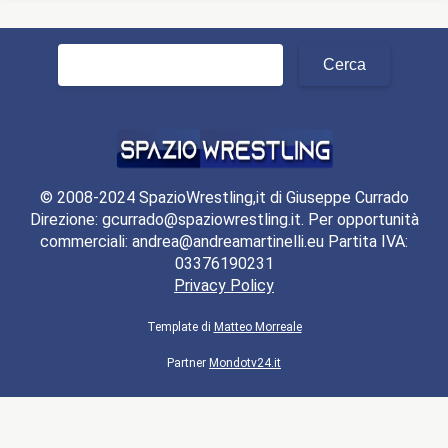
Ricerca
per:
© 2008-2024 SpazioWrestling,it di Giuseppe Currado
Direzione: gcurrado@spaziowrestling.it. Per opportunità
commerciali: andrea@andreamartinelli.eu Partita IVA:
03376190231
Privacy Policy
Template di
Matteo Morreale
Partner
Mondotv24.it