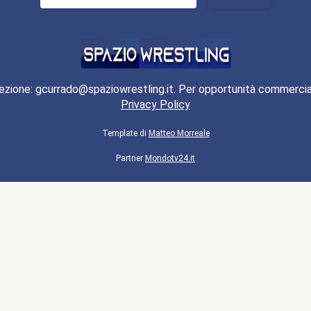
per:
ezione: gcurrado@spaziowrestling.it. Per opportunità commercia
Privacy Policy
Template di
Matteo Morreale
Partner
Mondotv24.it