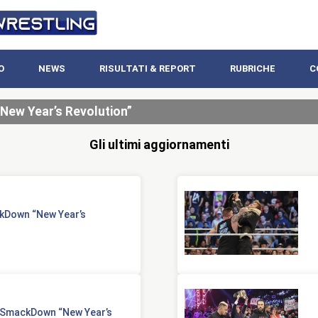
O
NEWS
RISULTATI & REPORT
RUBRICHE
C
ew Year’s Revolution”
Gli ultimi aggiornamenti
ckDown “New Year’s
e SmackDown “New Year’s