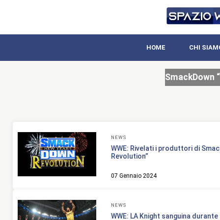
HOME
CHI SIAM
SmackDown “N
NEWS
WWE: Rivelati i produttori di Sma
Revolution”
07 Gennaio 2024
NEWS
WWE: LA Knight sanguina durant