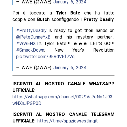
— WWE (@WWE)
January 6, 2024
Poi è toccato a
Tyler Bate
che ha fatto
coppia con
Butch
sconfiggendo i
Pretty Deadly
.
#PrettyDeadly
is ready to get their hands on
@PeteDunneYxB
and his mystery partner…
#WWENXT
's Tyler Bate!!! 🔥🔥🔥 LET'S GO!!!
#SmackDown
: New Year's Revolution
pic.twitter.com/9EVdVBf7Vq
— WWE (@WWE)
January 6, 2024
ISCRIVITI AL NOSTRO CANALE WHATSAPP
UFFICIALE
:
https://whatsapp.com/channel/0029Va7eNo1J93
wNXnJPGP0D
ISCRIVITI AL NOSTRO CANALE TELEGRAM
UFFICIALE:
https://t.me/spaziowrestlingit