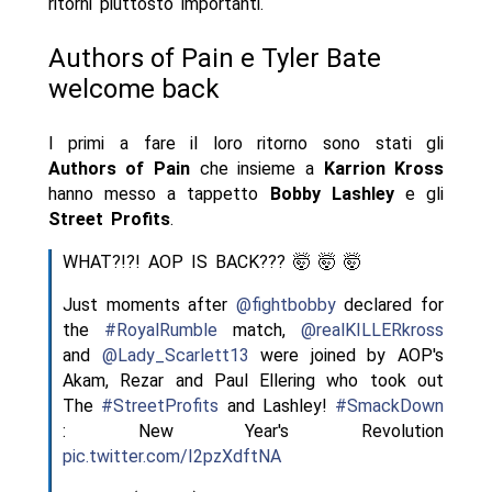
ritorni piuttosto importanti.
Authors of Pain e Tyler Bate
welcome back
I primi a fare il loro ritorno sono stati gli
Authors of Pain
che insieme a
Karrion Kross
hanno messo a tappetto
Bobby Lashley
e gli
Street Profits
.
WHAT?!?! AOP IS BACK??? 🤯 🤯 🤯
Just moments after
@fightbobby
declared for
the
#RoyalRumble
match,
@realKILLERkross
and
@Lady_Scarlett13
were joined by AOP's
Akam, Rezar and Paul Ellering who took out
The
#StreetProfits
and Lashley!
#SmackDown
: New Year's Revolution
pic.twitter.com/I2pzXdftNA