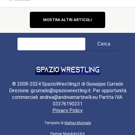
Navigazione
MOSTRA ALTRI ARTICOLI
articoli
Ricerca
per:
© 2008-2024 SpazioWrestling,it di Giuseppe Currado
Direzione: gcurrado@spaziowrestling.it. Per opportunità
commerciali: andrea@andreamartinelli.eu Partita IVA:
03376190231
Privacy Policy
Template di
Matteo Morreale
Partner
Mondotv24.it