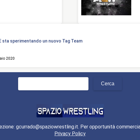
 sta sperimentando un nuovo Tag Team
aio 2020
Ricerca
per:
ezione: gcurrado@spaziowrestling.it. Per opportunità commercia
Privacy Policy