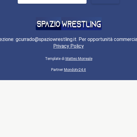
per:
ezione: gcurrado@spaziowrestling.it. Per opportunità commercia
Privacy Policy
Template di
Matteo Morreale
Partner
Mondotv24.it