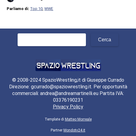
Parliamo di:
Top 10
,
WWE
Ricerca
per:
© 2008-2024 SpazioWrestling,it di Giuseppe Currado
Direzione: gcurrado@spaziowrestling.it. Per opportunità
commerciali: andrea@andreamartinelli.eu Partita IVA:
03376190231
Privacy Policy
Template di
Matteo Morreale
Partner
Mondotv24.it