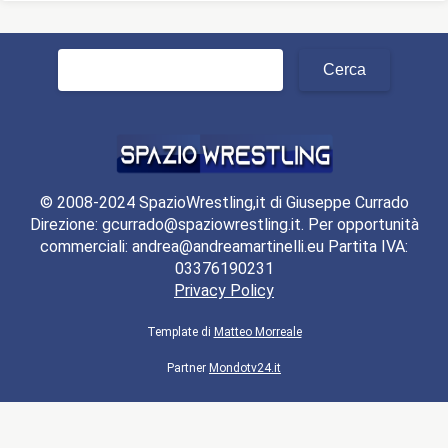
Ricerca
per:
© 2008-2024 SpazioWrestling,it di Giuseppe Currado
Direzione: gcurrado@spaziowrestling.it. Per opportunità
commerciali: andrea@andreamartinelli.eu Partita IVA:
03376190231
Privacy Policy
Template di
Matteo Morreale
Partner
Mondotv24.it