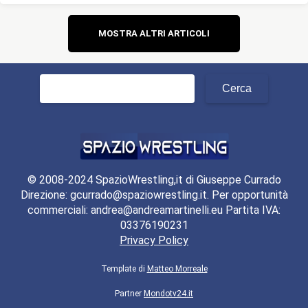
Navigazione
MOSTRA ALTRI ARTICOLI
articoli
Ricerca
per:
© 2008-2024 SpazioWrestling,it di Giuseppe Currado
Direzione: gcurrado@spaziowrestling.it. Per opportunità
commerciali: andrea@andreamartinelli.eu Partita IVA:
03376190231
Privacy Policy
Template di
Matteo Morreale
Partner
Mondotv24.it