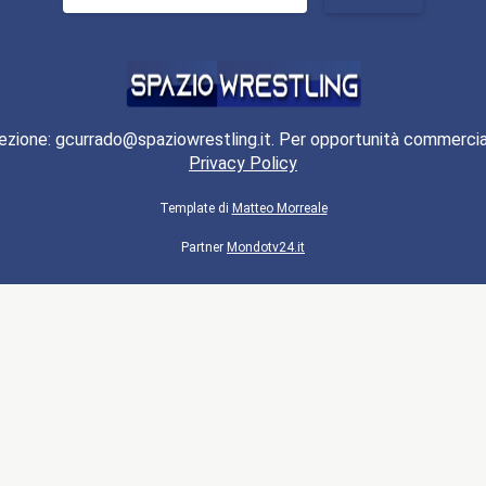
per:
ezione: gcurrado@spaziowrestling.it. Per opportunità commercia
Privacy Policy
Template di
Matteo Morreale
Partner
Mondotv24.it