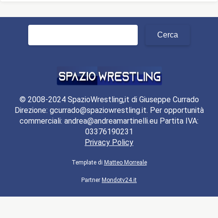
Ricerca
per:
© 2008-2024 SpazioWrestling,it di Giuseppe Currado
Direzione: gcurrado@spaziowrestling.it. Per opportunità
commerciali: andrea@andreamartinelli.eu Partita IVA:
03376190231
Privacy Policy
Template di
Matteo Morreale
Partner
Mondotv24.it