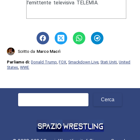
l'emittente televisiva TELEMIA.
Scritto da
Marco Macrì
Parliamo di:
Donald Trump
,
FOX
,
Smackdown Live
,
Stati Uniti
,
United
States
,
WWE
Ricerca
per: