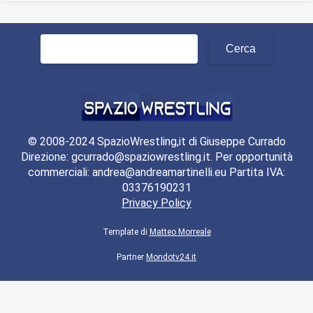
Ricerca
per:
© 2008-2024 SpazioWrestling,it di Giuseppe Currado
Direzione: gcurrado@spaziowrestling.it. Per opportunità
commerciali: andrea@andreamartinelli.eu Partita IVA:
03376190231
Privacy Policy
Template di
Matteo Morreale
Partner
Mondotv24.it