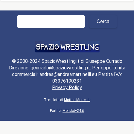
Ricerca
per:
© 2008-2024 SpazioWrestling,it di Giuseppe Currado
Direzione: gcurrado@spaziowrestling.it. Per opportunità
commerciali: andrea@andreamartinelli.eu Partita IVA:
03376190231
Privacy Policy
Template di
Matteo Morreale
Partner
Mondotv24.it