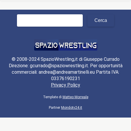
Ricerca
per:
© 2008-2024 SpazioWrestling,it di Giuseppe Currado
Direzione: gcurrado@spaziowrestling.it. Per opportunità
commerciali: andrea@andreamartinelli.eu Partita IVA:
03376190231
Privacy Policy
Template di
Matteo Morreale
Partner
Mondotv24.it