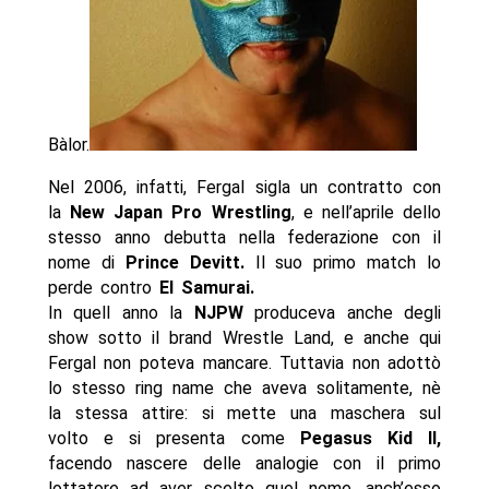
Bàlor.
Nel 2006, infatti, Fergal sigla un contratto con
la
New Japan Pro Wrestling
, e nell’aprile dello
stesso anno debutta nella federazione con il
nome di
Prince Devitt.
Il suo primo match lo
perde contro
El Samurai.
In quell anno la
NJPW
produceva anche degli
show sotto il brand Wrestle Land, e anche qui
Fergal non poteva mancare. Tuttavia non adottò
lo stesso ring name che aveva solitamente, nè
la stessa attire: si mette una maschera sul
volto e si presenta come
Pegasus Kid II,
facendo nascere delle analogie con il primo
lottatore ad aver scelto quel nome, anch’esso