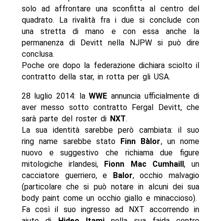
solo ad affrontare una sconfitta al centro del
quadrato. La rivalità fra i due si conclude con
una stretta di mano e con essa anche la
permanenza di Devitt nella NJPW si può dire
conclusa.
Poche ore dopo la federazione dichiara sciolto il
contratto della star, in rotta per gli USA.
28 luglio 2014: la
WWE
annuncia ufficialmente di
aver messo sotto contratto Fergal Devitt, che
sarà parte del roster di
NXT
.
La sua identità sarebbe però cambiata: il suo
ring name sarebbe stato
Finn Bàlor
, un nome
nuovo e suggestivo che richiama due figure
mitologiche irlandesi,
Fionn Mac Cumhaill
, un
cacciatore guerriero, e
Balor
, occhio malvagio
(particolare che si può notare in alcuni dei sua
body paint come un occhio giallo e minaccioso).
Fa così il suo ingresso ad NXT accorrendo in
aiuto di
Hideo Itami
nella sua faida contro