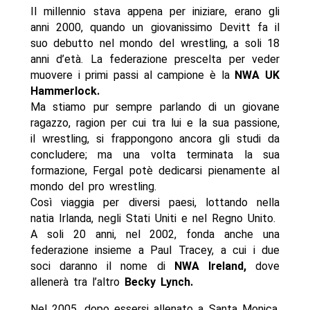
Il millennio stava appena per iniziare, erano gli
anni 2000, quando un giovanissimo Devitt fa il
suo debutto nel mondo del wrestling, a soli 18
anni d’età. La federazione prescelta per veder
muovere i primi passi al campione è la
NWA UK
Hammerlock.
Ma stiamo pur sempre parlando di un giovane
ragazzo, ragion per cui tra lui e la sua passione,
il wrestling, si frappongono ancora gli studi da
concludere; ma una volta terminata la sua
formazione, Fergal potè dedicarsi pienamente al
mondo del pro wrestling.
Così viaggia per diversi paesi, lottando nella
natia Irlanda, negli Stati Uniti e nel Regno Unito.
A soli 20 anni, nel 2002, fonda anche una
federazione insieme a Paul Tracey, a cui i due
soci daranno il nome di
NWA Ireland,
dove
allenerà tra l’altro
Becky Lynch.
Nel 2005, dopo essersi allenato a Santa Monica,