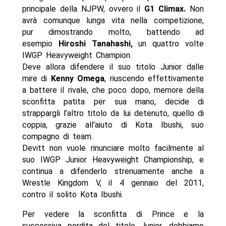
principale della NJPW, ovvero il
G1 Climax.
Non
avrà comunque lunga vita nella competizione,
pur dimostrando molto, battendo ad
esempio
Hiroshi Tanahashi,
un quattro volte
IWGP Heavyweight Champion.
Deve allora difendere il suo titolo Junior dalle
mire di
Kenny Omega
, riuscendo effettivamente
a battere il rivale, che poco dopo, memore della
sconfitta patita per sua mano, decide di
strappargli l’altro titolo da lui detenuto, quello di
coppia, grazie all’aiuto di Kota Ibushi, suo
compagno di team.
Devitt non vuole rinunciare molto facilmente al
suo IWGP Junior Heavyweight Championship, e
continua a difenderlo strenuamente anche a
Wrestle Kingdom V, il 4 gennaio del 2011,
contro il solito Kota Ibushi.
Per vedere la sconfitta di Prince e la
successiva perdita del titolo Junior, dobbiamo