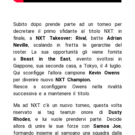
Subito dopo prende parte ad un torneo per
decretare il primo sfidante al titolo NXT: in
finale, a
NXT Takeover: Rival
, batte
Adrian
Neville
, scalando in fretta le gerarchie del
roster. La sua opportunità gli viene fornita
a
Beast in the East
, evento svoltosi in
Giappone, sua seconda casa, a Tokyo, il 4 luglio.
Qui sconfigge l’allora campione
Kevin Owens
per divenire nuovo
NXT Champion.
Riesce a sconfiggere Owens nella rivalità
successiva e a mantenere il titolo.
Ma ad NXT c’è un nuovo torneo, questa volta
riservato ai tag team,in onore di
Dusty
Rhodes
, e lui vuole prendervi parte. Decide
allora di unire le sue forze con
Samoa Joe
,
formando insieme al samoano una squadra dalla