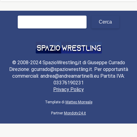
Ricerca
per:
© 2008-2024 SpazioWrestling,it di Giuseppe Currado
Direzione: gcurrado@spaziowrestling.it. Per opportunità
commerciali: andrea@andreamartinelli.eu Partita IVA:
03376190231
Privacy Policy
Template di
Matteo Morreale
Partner
Mondotv24.it