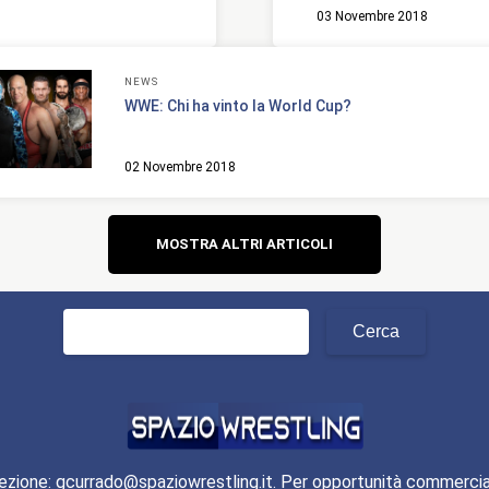
03 Novembre 2018
NEWS
WWE: Chi ha vinto la World Cup?
02 Novembre 2018
Navigazione
MOSTRA ALTRI ARTICOLI
articoli
Ricerca
per:
ezione: gcurrado@spaziowrestling.it. Per opportunità commercia