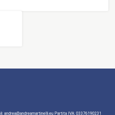
li: andrea@andreamartinelli.eu Partita IVA: 03376190231