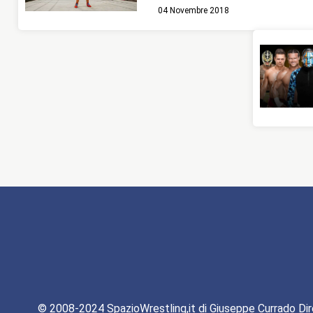
04 Novembre 2018
© 2008-2024 SpazioWrestling,it di Giuseppe Currado Dir