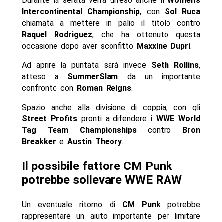
Durante la serata verrà difeso anche il
Women’s
Intercontinental Championship
, con
Sol Ruca
chiamata a mettere in palio il titolo contro
Raquel Rodriguez
, che ha ottenuto questa
occasione dopo aver sconfitto
Maxxine Dupri
.
Ad aprire la puntata sarà invece
Seth Rollins
,
atteso a
SummerSlam
da un importante
confronto con
Roman Reigns
.
Spazio anche alla divisione di coppia, con gli
Street Profits
pronti a difendere i
WWE World
Tag Team Championships
contro
Bron
Breakker
e
Austin Theory
.
Il possibile fattore CM Punk
potrebbe sollevare WWE RAW
Un eventuale ritorno di
CM Punk
potrebbe
rappresentare un aiuto importante per limitare