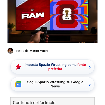
Scritto da
Marco Macrì
Imposta Spazio Wrestling come
fonte
›
preferita
Segui Spazio Wrestling su Google
›
News
Contenuti dell'articolo