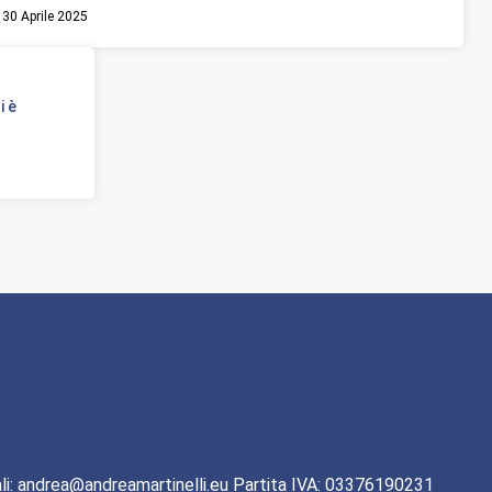
30 Aprile 2025
i è
li: andrea@andreamartinelli.eu Partita IVA: 03376190231