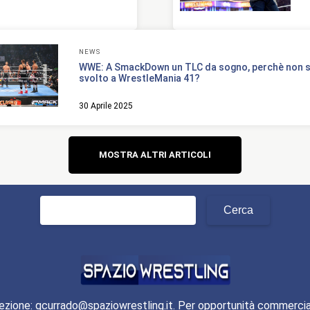
NEWS
WWE: A SmackDown un TLC da sogno, perchè non s
svolto a WrestleMania 41?
30 Aprile 2025
Navigazione
MOSTRA ALTRI ARTICOLI
articoli
Ricerca
per:
ezione: gcurrado@spaziowrestling.it. Per opportunità commercia