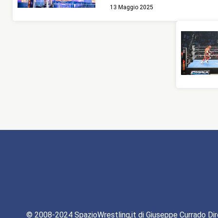
13 Maggio 2025
© 2008-2024 SpazioWrestling,it di Giuseppe Currado Dir