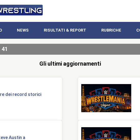
O
NEWS
RISULTATI & REPORT
RUBRICHE
C
 41
Gli ultimi aggiornamenti
e dei record storici
Steve Austin a