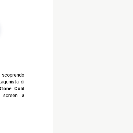
o scoprendo
tagonista di
Stone Cold
 screen a