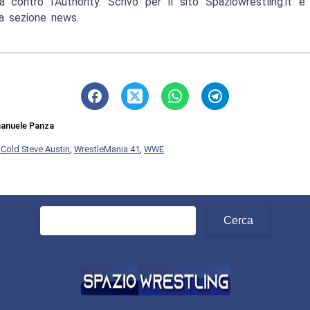
a contro l'Authority. Scrivo per il sito Spaziowrestling.it 
la sezione news.
anuele Panza
 Cold Steve Austin
,
WrestleMania 41
,
WWE
Ricerca
per: