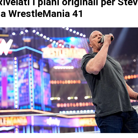
velati i piani originali per Ste
 a WrestleMania 41