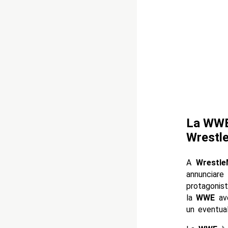
La WWE 
Wrestl
A
Wrestle
annunciare
protagonist
la
WWE
ave
un eventua