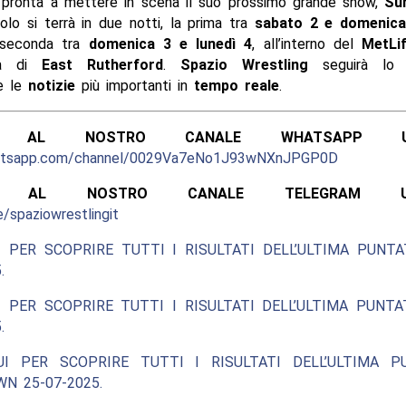
pronta a mettere in scena il suo prossimo grande show,
Su
lo si terrà in due notti, la prima tra
sabato 2 e domenic
 seconda tra
domenica 3 e lunedì 4
, all’interno del
MetLi
ttà di
East Rutherford
.
Spazio Wrestling
seguirà lo
 le
notizie
più importanti in
tempo reale
.
ITI AL NOSTRO CANALE WHATSAPP UFF
hatsapp.com/channel/0029Va7eNo1J93wNXnJPGP0D
ITI AL NOSTRO CANALE TELEGRAM UFFI
e/spaziowrestlingit
 PER SCOPRIRE TUTTI I RISULTATI DELL’ULTIMA PUNT
.
 PER SCOPRIRE TUTTI I RISULTATI DELL’ULTIMA PUNT
.
UI PER SCOPRIRE TUTTI I RISULTATI DELL’ULTIMA P
N 25-07-2025.