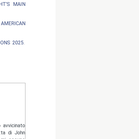
HT’S MAIN
 AMERICAN
ONS 2025.
 avvicinato
tta di John