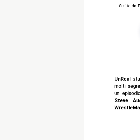
Scritto da
E
UnReal
sta
molti segr
un episodi
Steve Aus
WrestleMa