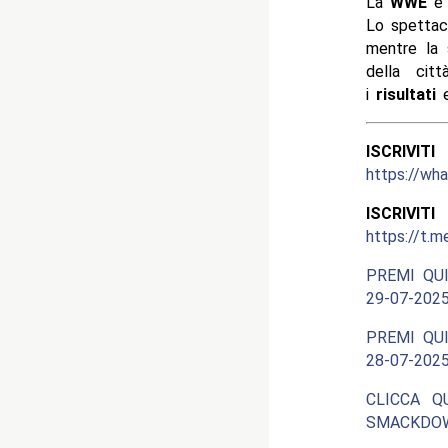
La
WWE
è 
Lo spettaco
mentre la
della ci
i
risultati
e
ISCRIV
https://w
ISCRIV
https://t.m
PREMI QUI
29-07-2025
PREMI QUI
28-07-2025
CLICCA Q
SMACKDOW