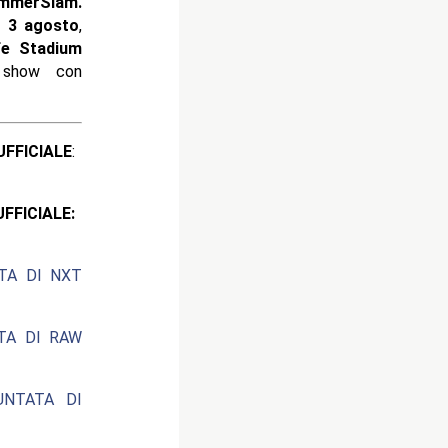
mmerSlam.
a 3 agosto
,
fe Stadium
 show con
ICIALE
:
CIALE:
ATA DI NXT
ATA DI RAW
UNTATA DI