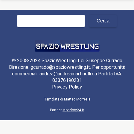
Ricerca
per:
© 2008-2024 SpazioWrestling,it di Giuseppe Currado
Direzione: gcurrado@spaziowrestling.it. Per opportunità
commerciali: andrea@andreamartinelli.eu Partita IVA:
03376190231
Privacy Policy
Template di
Matteo Morreale
Partner
Mondotv24.it