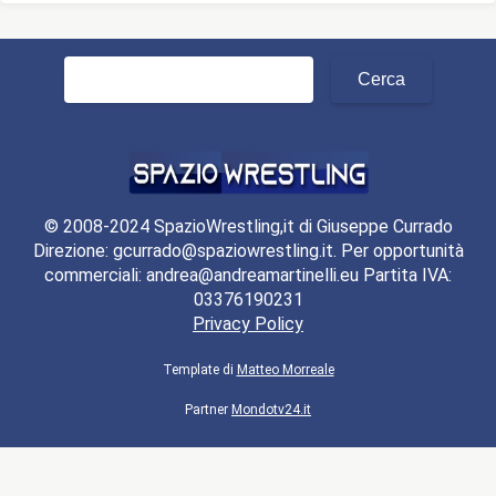
Ricerca
per:
© 2008-2024 SpazioWrestling,it di Giuseppe Currado
Direzione: gcurrado@spaziowrestling.it. Per opportunità
commerciali: andrea@andreamartinelli.eu Partita IVA:
03376190231
Privacy Policy
Template di
Matteo Morreale
Partner
Mondotv24.it