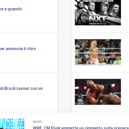
ve e quando
 annuncia il ritiro
 di Brock Lesnar con un
NEWS
WWE: CM Punk ammette un rimpianto sulla prepara