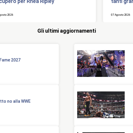
cupero per Rhea Ripley
tanti gra
gosto 2026
07 Agosto 2026
Gli ultimi aggiornamenti
f Fame 2027
etto no alla WWE