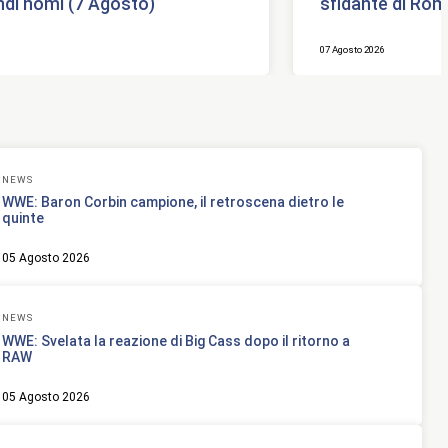
ndi nomi (7 Agosto)
sfidante di Ro
07 Agosto 2026
NEWS
WWE: Baron Corbin campione, il retroscena dietro le
quinte
05 Agosto 2026
NEWS
WWE: Svelata la reazione di Big Cass dopo il ritorno a
RAW
05 Agosto 2026