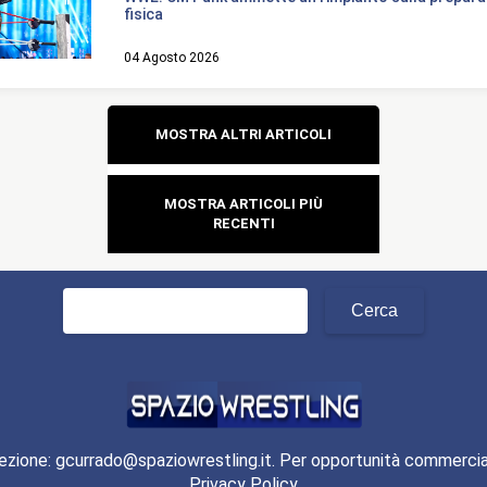
fisica
04 Agosto 2026
Navigazione
MOSTRA ALTRI ARTICOLI
articoli
MOSTRA ARTICOLI PIÙ
RECENTI
Ricerca
per:
ezione: gcurrado@spaziowrestling.it. Per opportunità commercia
Privacy Policy