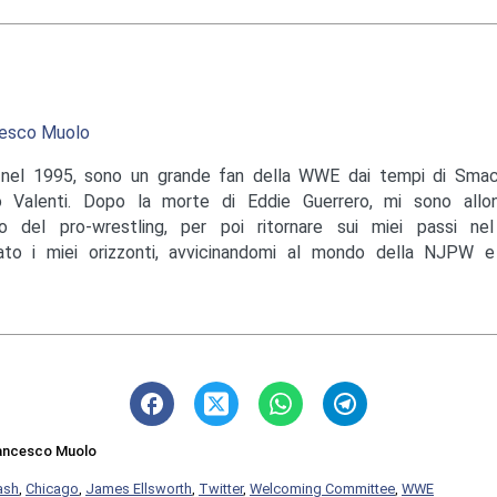
esco Muolo
nel 1995, sono un grande fan della WWE dai tempi di Sma
o Valenti. Dopo la morte di Eddie Guerrero, mi sono allo
 del pro-wrestling, per poi ritornare sui miei passi ne
ato i miei orizzonti, avvicinandomi al mondo della NJPW e
ancesco Muolo
ash
,
Chicago
,
James Ellsworth
,
Twitter
,
Welcoming Committee
,
WWE