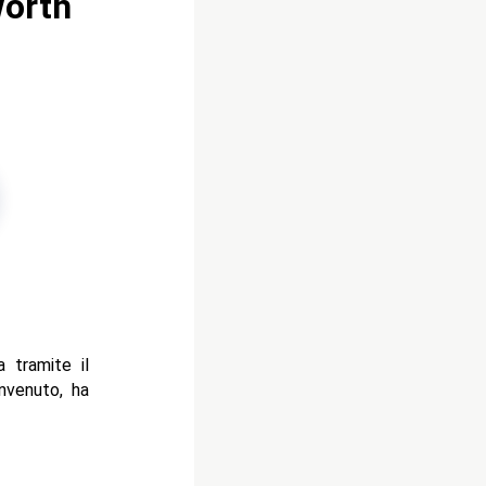
worth
 tramite il
envenuto, ha