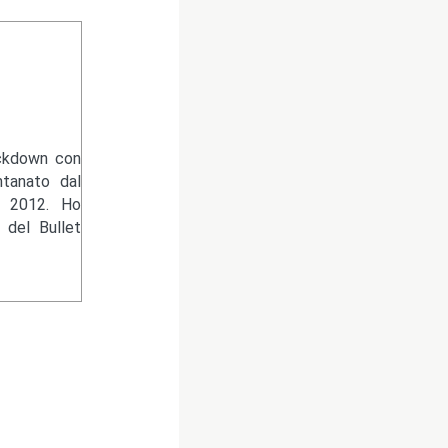
ckdown con
ntanato dal
l 2012. Ho
 del Bullet