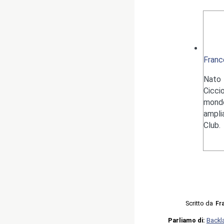
Franc
Nato 
Cicci
mondo
ampli
Club.
Scritto da
Fr
Parliamo di:
Backl