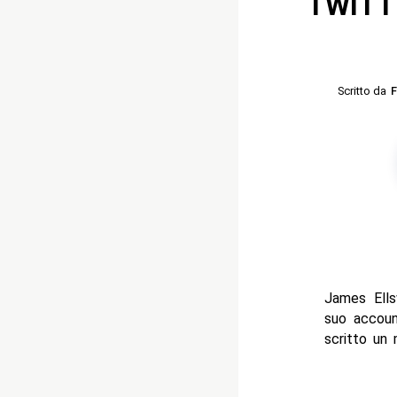
TWITTE
Scritto da
F
James Ells
suo account
scritto un 