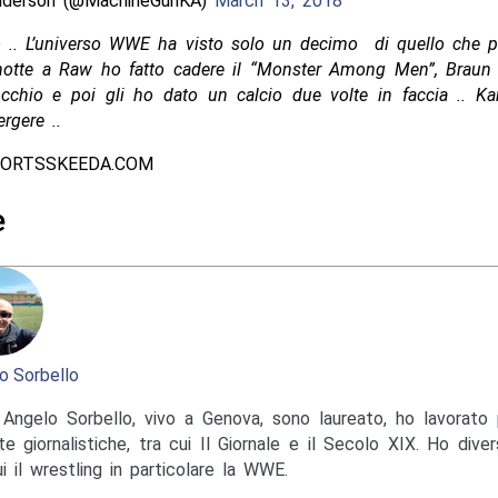
nderson (@MachineGunKA)
March 13, 2018
o .. L’universo WWE ha visto solo un decimo di quello che po
notte a Raw ho fatto cadere il “Monster Among Men”, Brau
cchio e poi gli ho dato un calcio due volte in faccia .. Ka
rgere ..
PORTSSKEEDA.COM
e
o Sorbello
Angelo Sorbello, vivo a Genova, sono laureato, ho lavorato 
te giornalistiche, tra cui Il Giornale e il Secolo XIX. Ho diver
ui il wrestling in particolare la WWE.