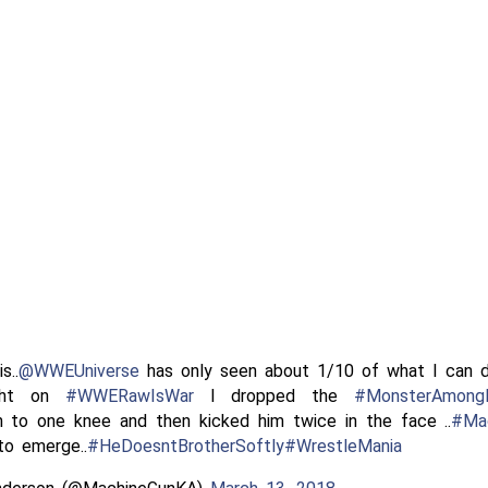
s..
@WWEUniverse
has only seen about 1/10 of what I can d
ght on
#WWERawIsWar
I dropped the
#MonsterAmon
 to one knee and then kicked him twice in the face ..
#Ma
to emerge..
#HeDoesntBrotherSoftly
#WrestleMania