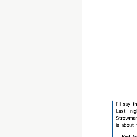
I’ll say thi
Last ni
Strowman
is about 