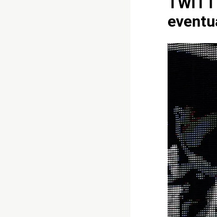
TWITTE
eventua