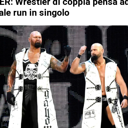
R: Wrestler di coppia pensa a
le run in singolo