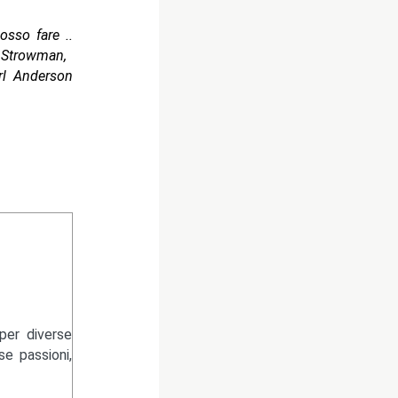
sso fare ..
n Strowman,
rl Anderson
per diverse
se passioni,