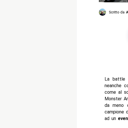
Scritto da
A
La battle 
neanche c
come al sol
Monster Am
da meno d
campione d
ad un
even