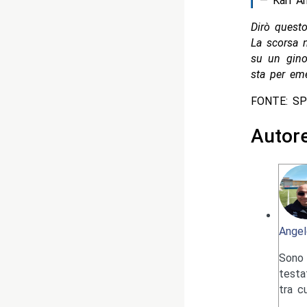
— Karl A
Dirò quest
La scorsa 
su un gino
sta per eme
FONTE: S
Autor
Angel
Sono 
testa
tra c