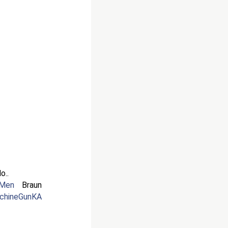
o..
gMen
Braun
chineGunKA