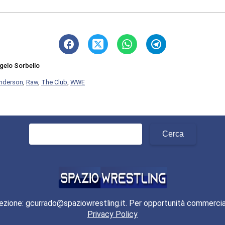
gelo Sorbello
Anderson
,
Raw
,
The Club
,
WWE
Ricerca
per:
ezione: gcurrado@spaziowrestling.it. Per opportunità commercia
Privacy Policy