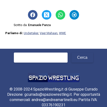
Scritto da
Emanuele Panza
Parliamo di:
Undertaker
,
Veer Mahaan
,
WWE
Ricerca
per:
© 2008-2024 SpazioWrestling,it di Giuseppe Currado
Direzione: gcurrado@spaziowrestling.it. Per opportunità
commerciali: andrea@andreamartinelli.eu Partita IVA:
03376190231