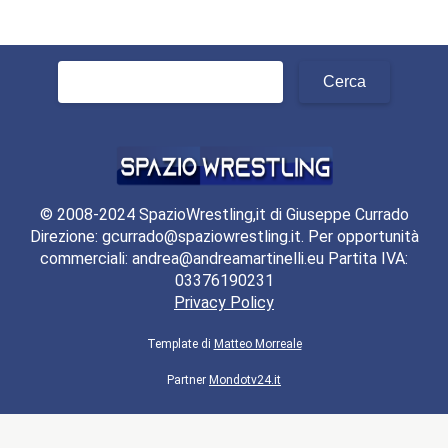
Ci sono Superstars, ci sono Megastars e poi ci
sono icone che definiscono un’era. Se Hulk
Hogan rappresenta al meglio la Golden Era degli
anni ’80, Steve Austin rappresenta (ancora più di
The Rock) l’Attitude Era.
Hogan ha trasformato insieme ai McMahon il
wrestling in un fenomeno di massa ed è
considerato da molti la più grande Superstar di
tutti i tempi. Nella seconda metà degli anni ’90
insieme ad altre leggende della WWE firmò per
la WCW mettendo in pericolo il futuro della
compagnia di Stanford.
Grazie ad un texano amante della birra e
anarchico come pochi, la WWE prima raggiunse i
dati di ascolto della WCW e poi la surclassò.
Hogan e Steve Austin sono due personaggi