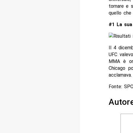
tornare e 
quello che
#1 La sua 
Il 4 dicem
UFC valevol
MMA è orma
Chicago p
acclamava.
Fonte: SP
Autor