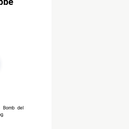
bbe
pe Bomb del
g.