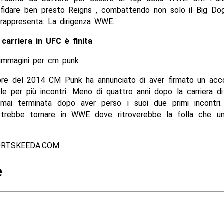
sfidare ben presto Reigns , combattendo non solo il Big D
 rappresenta: La dirigenza WWE.
carriera in UFC è finita
bre del 2014 CM Punk ha annunciato di aver firmato un acc
e per più incontri. Meno di quattro anni dopo la carriera d
i terminata dopo aver perso i suoi due primi incontri. 
otrebbe tornare in WWE dove ritroverebbe la folla che u
ORTSKEEDA.COM
e