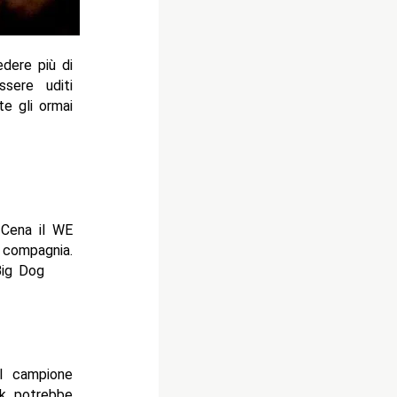
dere più di
sere uditi
e gli ormai
 Cena il WE
compagnia.
Big Dog
l campione
nk potrebbe