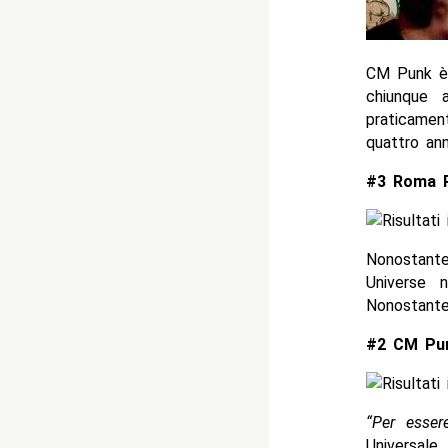
CM Punk è 
chiunque 
praticamen
quattro an
#3 Roma R
Nonostante
Universe 
Nonostante
#2 CM Pun
“Per esser
Universale