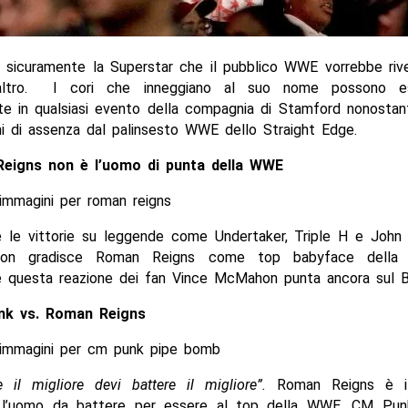
sicuramente la Superstar che il pubblico WWE vorrebbe rive
altro. I cori che inneggiano al suo nome possono es
te in qualsiasi evento della compagnia di Stamford nonostant
ni di assenza dal palinsesto WWE dello Straight Edge.
eigns non è l’uomo di punta della WWE
 le vittorie su leggende come Undertaker, Triple H e John
non gradisce Roman Reigns come top babyface della 
 questa reazione dei fan Vince McMahon punta ancora sul 
k vs. Roman Reigns
e il migliore devi battere il migliore”.
Roman Reigns è i
, l’uomo da battere per essere al top della WWE. CM Pu