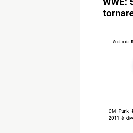
WWE: 5
tornare
Scritto da
R
CM Punk è 
2011 è div