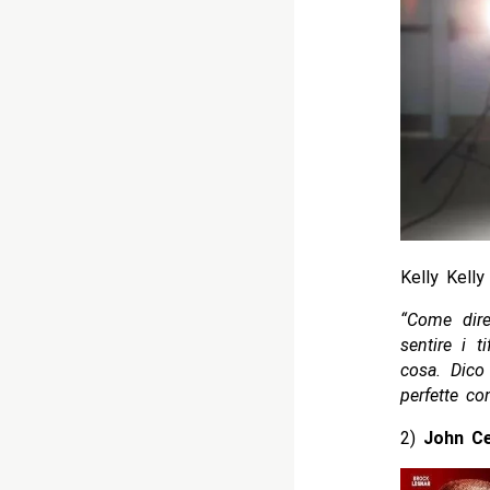
Kelly Kelly
“Come dire
sentire i 
cosa. Dico
perfette co
2)
John C