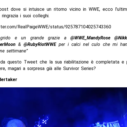
post dove si intuisce un ritorno vicino in WWE, ecco l’ulti
ringrazia i suoi colleghi.
itter.com/RealPaigeWWE/status/925787104025743360
 grido e un grande grazie a
@
WWE_MandyRose
@
Nik
erMoon
&
@
RubyRiotWWE
per i calci nel culo che mi ha
ime settimane”
e da questo Tweet che la sua riabilitazione è completata e 
e, magari a sorpresa già alle Survivor Series?
ertaker