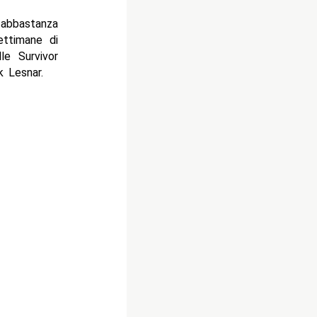
 abbastanza
ettimane di
le Survivor
k Lesnar.