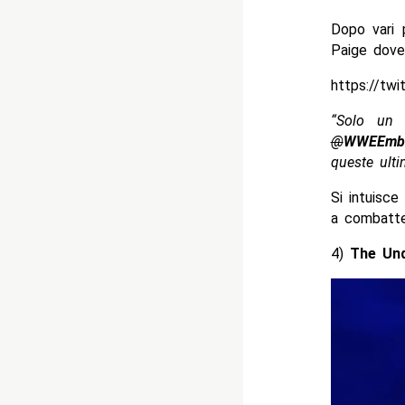
Dopo vari 
Paige dove 
https://tw
“Solo un
@
WWEEmb
queste ult
Si intuisc
a combatter
4)
The Und