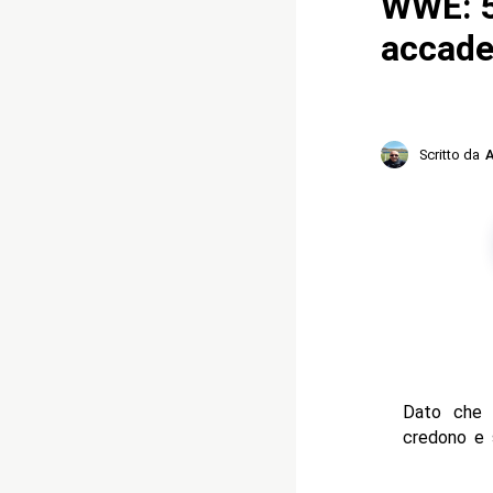
WWE: 5
accade
Scritto da
A
Dato che 
credono e s