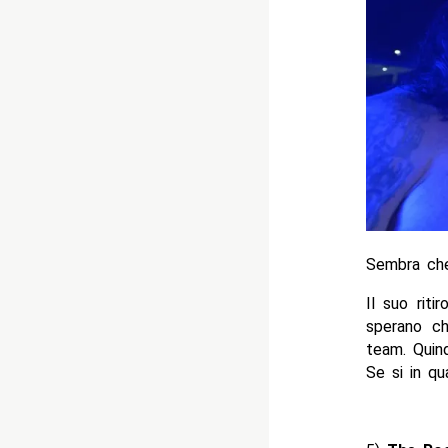
Sembra che 
Il suo riti
sperano c
team. Quind
Se si in qu