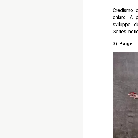
Crediamo c
chiaro. A 
sviluppo d
Series nell
3)
Paige