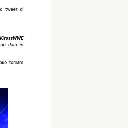
mo tweet di
kiCrossWWE
nno dato in
può tornare