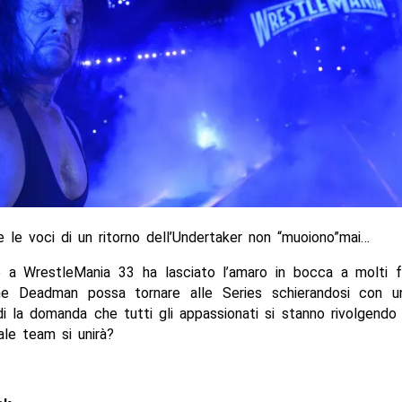
le voci di un ritorno dell’Undertaker non “muoiono”mai…
ro a WrestleMania 33 ha lasciato l’amaro in bocca a molti f
he Deadman possa tornare alle Series schierandosi con u
i la domanda che tutti gli appassionati si stanno rivolgendo
ale team si unirà?