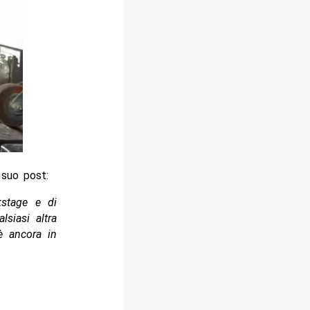
 suo post:
kstage e di
siasi altra
è ancora in