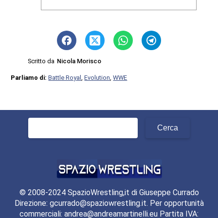
Scritto da
Nicola Morisco
Parliamo di:
Battle Royal
,
Evolution
,
WWE
Ricerca
per:
© 2008-2024 SpazioWrestling,it di Giuseppe Currado
Direzione: gcurrado@spaziowrestling.it. Per opportunità
commerciali: andrea@andreamartinelli.eu Partita IVA: